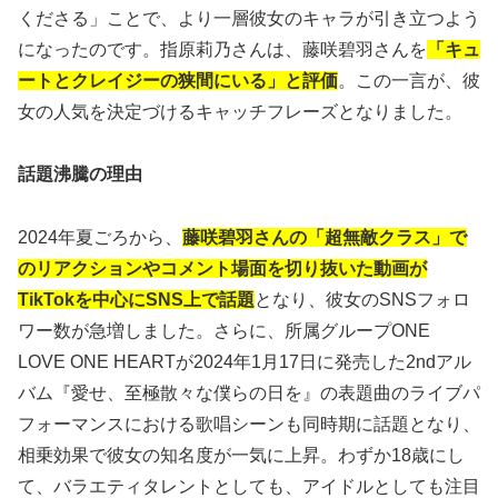
くださる」ことで、より一層彼女のキャラが引き立つよう
になったのです。指原莉乃さんは、藤咲碧羽さんを
「キュ
ートとクレイジーの狭間にいる」と評価
。この一言が、彼
女の人気を決定づけるキャッチフレーズとなりました。
話題沸騰の理由
2024年夏ごろから、
藤咲碧羽さんの「超無敵クラス」で
のリアクションやコメント場面を切り抜いた動画が
TikTokを中心にSNS上で話題
となり、彼女のSNSフォロ
ワー数が急増しました。さらに、所属グループONE
LOVE ONE HEARTが2024年1月17日に発売した2ndアル
バム『愛せ、至極散々な僕らの日を』の表題曲のライブパ
フォーマンスにおける歌唱シーンも同時期に話題となり、
相乗効果で彼女の知名度が一気に上昇。わずか18歳にし
て、バラエティタレントとしても、アイドルとしても注目