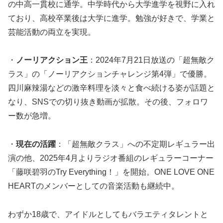
の中高一貫校に通学。中学時代から大学進学を視野に入れ
ており、高校卒業後は大学に進学。勉強が好きで、学業と
芸能活動の両立を実現。
・
ノーリアクション王
：2024年7月21日放送の「超無敵ク
ラス」の「ノーリアクションチャレンジ第4弾」で優勝。
四川麻辣湯などの激辛料理を淡々と食べ続ける姿が話題と
なり、SNSでの切り抜き動画が拡散。その後、フォロワ
ー数が急増。
・
現在の活躍
：「超無敵クラス」への不定期レギュラー出
演の他、2025年4月よりラジオ番組のレギュラーコーナー
「藤咲碧羽のTry Everything！」を開始。ONE LOVE ONE
HEARTのメンバーとしての音楽活動も継続中。
わずか18歳で、アイドルとしてもバラエティタレントと