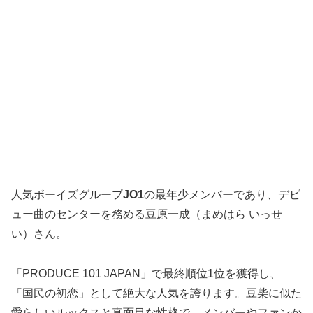
人気ボーイズグループ
JO1
の
最年少メンバーであり、デビ
ュー曲のセンターを務める豆原一成（まめはら いっせ
い）さん。
「PRODUCE 101 JAPAN」で最終順位1位を獲得し、
「国民の初恋」として絶大な人気を誇ります。豆柴に似た
愛らしいルックスと真面目な性格で、メンバーやファンか