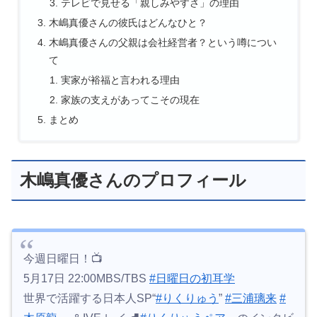
テレビで見せる「親しみやすさ」の理由
木嶋真優さんの彼氏はどんなひと？
木嶋真優さんの父親は会社経営者？という噂につい
て
実家が裕福と言われる理由
家族の支えがあってこその現在
まとめ
木嶋真優さんのプロフィール
今週日曜日！📺
5月17日 22:00MBS/TBS
#日曜日の初耳学
世界で活躍する日本人SP“
#りくりゅう
”
#三浦璃来
#