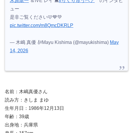
木原龍一
＆IVE レイ ⛸️
#りくりゅうペア
のインタビ
ュー
是非ご覧ください🩷💙💚
pic.twitter.com/m8QmcDKRLP
— 木嶋 真優 🎻Mayu Kishima (@mayukishima)
May
14, 2026
名前：木嶋真優さん
読み方：きしま まゆ
生年月日：1986年12月13日
年齢：39歳
出身地：兵庫県