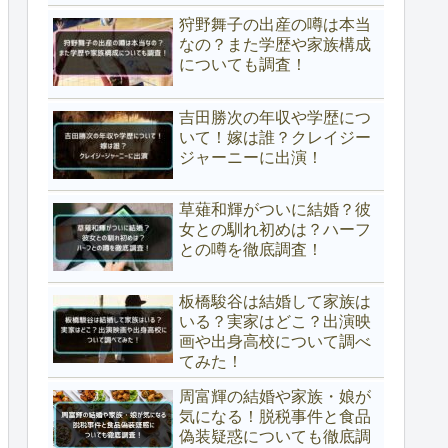
狩野舞子の出産の噂は本当
なの？また学歴や家族構成
についても調査！
吉田勝次の年収や学歴につ
いて！嫁は誰？クレイジー
ジャーニーに出演！
草薙和輝がついに結婚？彼
女との馴れ初めは？ハーフ
との噂を徹底調査！
板橋駿谷は結婚して家族は
いる？実家はどこ？出演映
画や出身高校について調べ
てみた！
周富輝の結婚や家族・娘が
気になる！脱税事件と食品
偽装疑惑についても徹底調