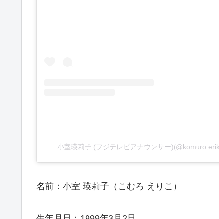
小室瑛莉子 (フジテレビアナウンサー)(@komuro.er
名前：小室 瑛莉子（こむろ えりこ）
生年月日：1999年3月2日