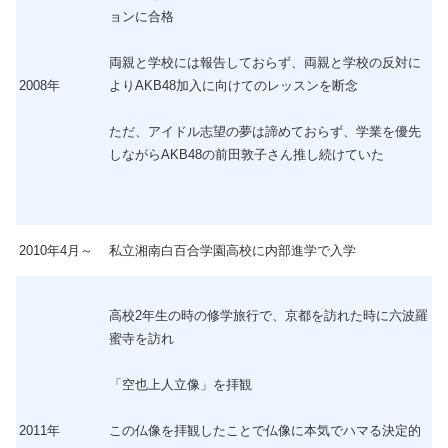
ョンに合格
両親と学校には報告しておらず、両親と学校の反対に
2008年
よりAKB48加入に向けてのレッスンを断念
ただ、アイドル志望の夢は諦めておらず、学業を優先
しながらAKB48の前田敦子さん推し続けていた
2010年4月～
私立湘南白百合学園高校に内部進学で入学
高校2年生の時の修学旅行で、京都を訪れた時に六波羅
蜜寺を訪れ
「空也上人立像」を拝観
2011年
この仏像を拝観したことで仏像に本気でハマる決定的