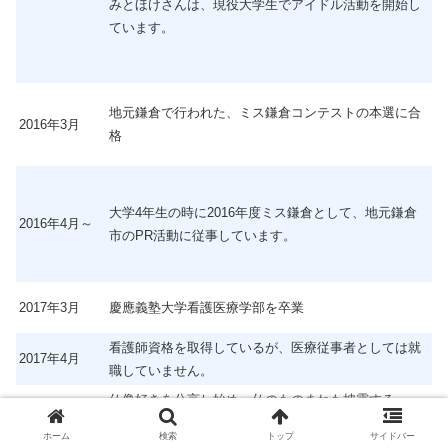
みとほけさんは、現役大学生でアイドル活動を開始し
ています。
地元鎌倉で行われた、ミス鎌倉コンテストの本選に合
2016年3月
格
大学4年生の時に2016年度ミス鎌倉として、地元鎌倉
2016年4月～
市のPR活動に従事しています。
2017年3月
慶應義塾大学看護医療学部を卒業
看護師資格を取得しているが、医療従事者としては就
2017年4月
職していません。
仏像好きを公言し始め、仏のものまねも披露する
ホーム
検索
トップ
サイドバー
WenDee時代に仏像のものまねをしたところ、ファン