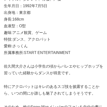
生年月日：1992年7月5日
出身地：東京都
身長:168cm
血液型：O型
趣味:アニメ観賞、ゲーム
特技:ダンス、アクロバット
愛称:さっくん
所属事務所:START ENTERTAINMENT
佐久間大介さんは小学生の頃からバレエやヒップホップを
習っていた経験からダンスが得意です。
特にアクロバットはキレのあるスゴ技を披露することか
ら、いつの間にか誰しも魅了されてしまうそうです。
そのため、他のSnow Manメンバーのファンを自分の虜に