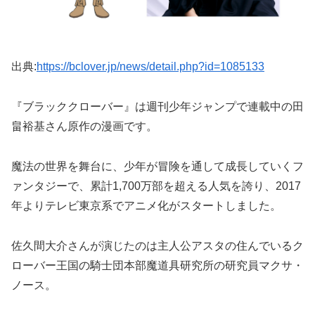
出典:
https://bclover.jp/news/detail.php?id=1085133
『ブラッククローバー』は週刊少年ジャンプで連載中の
田
畠裕基さん
原作の漫画です。
魔法の世界を舞台に、少年が冒険を通して成長していくフ
ァンタジーで、累計1,700万部を超える人気を誇り、2017
年よりテレビ東京系でアニメ化がスタートしました。
佐久間大介さんが演じたのは主人公アスタの住んでいるク
ローバー王国の騎士団
本部魔道具研究所の研究員
マクサ・
ノース。