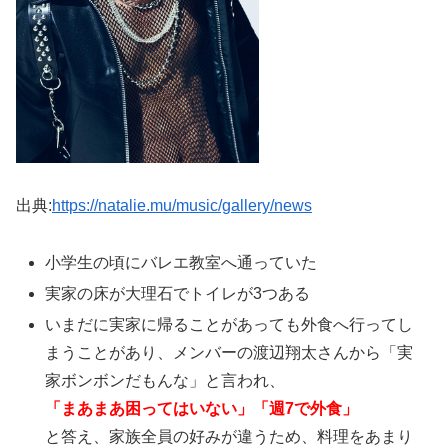
出典:
https://natalie.mu/music/gallery/news
小学生の頃にバレエ教室へ通っていた
実家の床が大理石でトイレが3つある
いまだに実家に帰ることがあっても外食へ行ってし
まうことがあり、メンバーの渡辺翔太さんから「実
家ボンボンだもんな」と言われ、
「まあまあ困ってはいない」「週7で外食」
と答え、家族全員の好みが違うため、料理をあまり