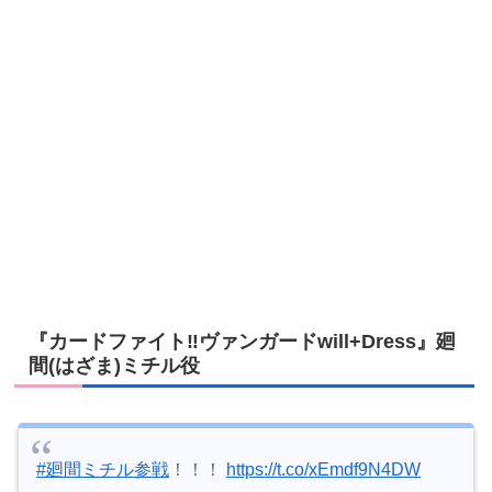
『カードファイト‼ヴァンガードwill+Dress』廻
間(はざま)ミチル役
#廻間ミチル参戦
！！！
https://t.co/xEmdf9N4DW