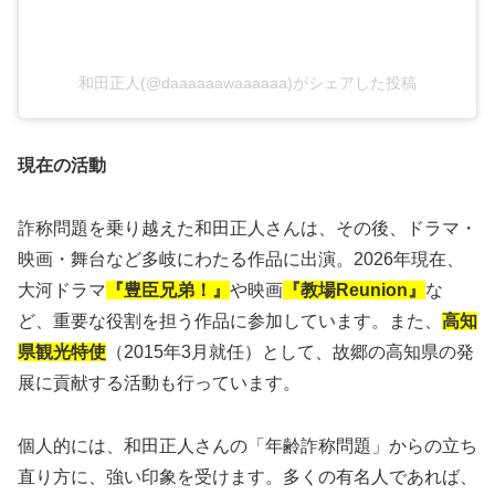
和田正人(@daaaaaawaaaaaa)がシェアした投稿
現在の活動
詐称問題を乗り越えた和田正人さんは、その後、ドラマ・
映画・舞台など多岐にわたる作品に出演。2026年現在、
大河ドラマ
『豊臣兄弟！』
や映画
『教場Reunion』
な
ど、重要な役割を担う作品に参加しています。また、
高知
県観光特使
（2015年3月就任）として、故郷の高知県の発
展に貢献する活動も行っています。
個人的には、和田正人さんの「年齢詐称問題」からの立ち
直り方に、強い印象を受けます。多くの有名人であれば、