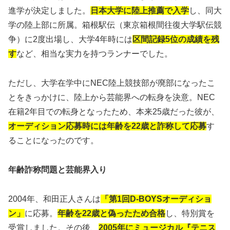
進学が決定しました。
日本大学に陸上推薦で入学
し、同大
学の陸上部に所属。箱根駅伝（東京箱根間往復大学駅伝競
争）に2度出場し、大学4年時には
区間記録5位の成績を残
す
など、相当な実力を持つランナーでした。
ただし、大学在学中にNEC陸上競技部が廃部になったこ
とをきっかけに、陸上から芸能界への転身を決意。NEC
在籍2年目での転身となったため、本来25歳だった彼が、
オーディション応募時には年齢を22歳と詐称して応募
す
ることになったのです。
年齢詐称問題と芸能界入り
2004年、和田正人さんは
「第1回D-BOYSオーディショ
ン」
に応募。
年齢を22歳と偽ったため合格
し、特別賞を
受賞しました。その後、
2005年にミュージカル『テニス