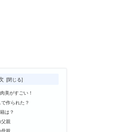
次
筋肉美がすごい！
スで作られた？
国籍は？
の父親
の母親