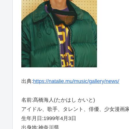
出典:
https://natalie.mu/music/gallery/news/
名前:髙橋海人(たかはし かいと)
アイドル、歌手、タレント、俳優、少女漫画
生年月日:1999年4月3日
出身地:神奈川県