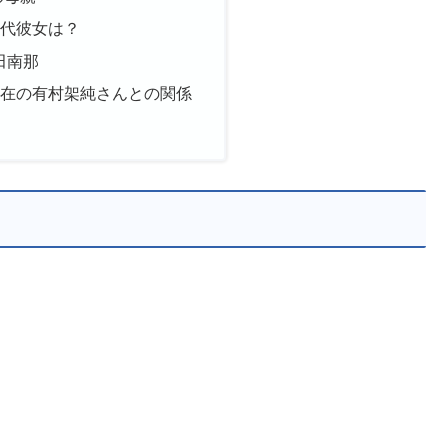
歴代彼女は？
田南那
現在の有村架純さんとの関係
！