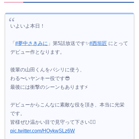
いよいよ本日！
「
#夢中さきみに
」第5話放送です✨
#西垣匠
にとって
デビュー作となります。
後輩の山田くんをパシリに使う、
わる〜いヤンキー役です😎
最後には衝撃のシーンもあります⚡️
デビューからこんなに素敵な役を頂き、本当に光栄
です。
皆様ぜひ温かい目で見守って下さい🙇‍♂️
pic.twitter.com/HOykwSLz6W