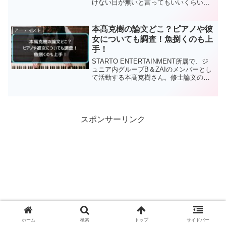
けない日が無いと言ってもいいくらい
に、毎日のようにTV番組に引っ張りだこ
の、金髪と赤色の服装がトレードマーク
になっているのが、カズレーザーさんで
本髙克樹の論文どこ？ピアノや彼
アーティスト
す。2025年8月10日...
女についても調査！魚捌くのも上
手！
STARTO ENTERTAINMENT所属で、ジ
ュニア内グループB＆ZAIのメンバーとし
て活動する本髙克樹さん。修士論文の話
題が広がり、どこで読めるのかを検索す
る人が増えています。ピアノの腕前や、
熱愛報道の内容もあわせて気になるとこ
ろです...
スポンサーリンク
ホーム
検索
トップ
サイドバー