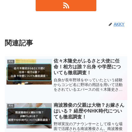
AKKY
関連記事
佐々木隆史がふるさと大使に任
男性
命！相方は誰？出身 や学歴につ
いても徹底調査！
自身が長年野球をやっていたという経験
からコンビ名に野球の用語を用いて活動
をされているエバースの佐々木隆史さ
ん。今回は、そんな佐々木隆史さんの相
方や学歴、出身やふるさと大使について
まとめたものをご紹介していきます。
南波雅俊の父親は大物？お嫁さん
男性
佐々木隆史さんのプロフィール...
はいる？ 経歴やNHK時代につい
ても徹底調査！
野球実況のアナウンサーとして様々な場
面で活躍される南波雅俊さん。南波雅俊