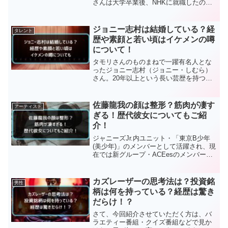
さんは大学卒業後、NHKに就職したのち
WBCの野球実況に携わりたいという想い
からTBSテレビ局へと転籍。今回は、そ
んな南波雅俊さんの経歴やNHK時代。妻
ジョニー志村は結婚している？経
タレント
や父親についてま...
歴や素顔と若い頃はイケメンの噂
について！
タモリさんのものまねで一躍有名人とな
ったジョニー志村（ジョニー・しむら）
さん。20年以上という長い芸歴を持つジ
ョニー志村さんは、「ものまね芸」や
「MC」といったジャンルで活動をしてお
られ、30以上のものまねレパートリーで
佐藤龍我の顔は整形？筋肉が凄す
アーティスト
観客を楽しませるもの...
ぎる！歴代彼女についてもご紹
介！
ジャニーズJr.内ユニット・「東京B少年
(美少年)」のメンバーとして活躍され、現
在では新グループ・ACEesのメンバーと
して活動される佐藤龍我さん。佐藤龍我
さんは2018年に放送されたドラマ『ゼロ
一獲千金ゲーム』に出演。そのドラマで
カズレーザーの思考法は？投資銘
男性
演じた...
柄は何を持っている？経歴は驚き
だらけ！？
さて、今回紹介させていただく方は、バ
ラエティー番組・クイズ番組などで見か