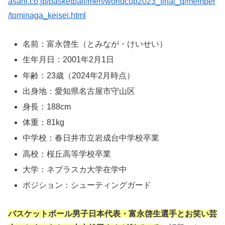
asahi.co.jp/basketball/men/worldcup2023_final_q/member
/tominaga_keisei.html
名前：富永啓生（とみなが・けいせい）
生年月日：2001年2月1日
年齢：23歳（2024年2月時点）
出身地：愛知県名古屋市守山区
身長：188cm
体重：81kg
中学校：春日井市立岩成台中学校卒業
高校：桜丘高等学校卒業
大学：ネブラスカ大学在学中
ポジション：シューティングガード
バスケットボール男子日本代表・富永啓生選手とお笑い芸