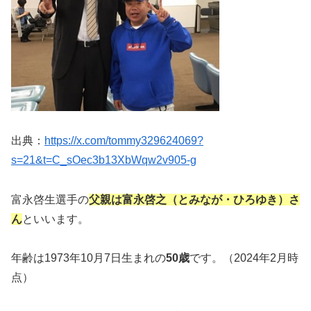
出典：
https://x.com/tommy329624069?
s=21&t=C_sOec3b13XbWqw2v905-g
富永啓生選手の
父親は富永啓之（とみなが・ひろゆき）さ
ん
といいます。
年齢は1973年10月7日生まれの
50歳
です。（2024年2月時
点）