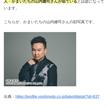
人・かまいたちの山内健司さんが似ている
と話題になって
います。
こちらが、
かまいたちの山内健司さんの顔写真です。
出典：
https://profile.yoshimoto.co.jp/talent/detail?id=637