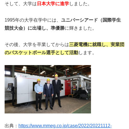
そして、大学は
日本大学に進学
しました。
1995年の大学在学中には、
ユニバーシアード（国際学生
競技大会）に出場し、準優勝
に輝きました。
その後、大学を卒業してからは
三菱電機に就職し、実業団
のバスケットボール選手として活動
します。
出典：
https://www.mmeg.co.jp/case/2022/20221112-