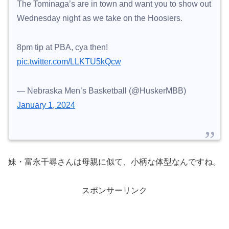
The Tominaga’s are in town and want you to show out
Wednesday night as we take on the Hoosiers.
8pm tip at PBA, cya then!
pic.twitter.com/LLKTU5kQcw
— Nebraska Men’s Basketball (@HuskerMBB)
January 1, 2024
妹・富永千尋さんは母親に似て、小柄な体型なんですね。
スポンサーリンク