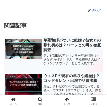
AKKY
関連記事
草薙和輝がついに結婚？彼女との
男性
馴れ初めは？ハーフとの噂を徹底
調査！
テレビ朝日のアナウンサー草薙和輝（く
さなぎ かずき）さん。草薙和輝さんはイ
ケメンアナウンサーとして人気です。そ
んな草薙和輝さんですが最近「もしかし
て結婚間近？」「特定の彼女がいる
の？」といった憶測がファンの間で飛び
ウエスPの現在の年収や経歴は？
タレント
交っているようです。そこで...
ゴッドタレント出演で話題沸騰！
最近、テレビやSNSで話題になっている
芸人・ウエスP（ウエスピー）さん。際ど
いテーブルクロス引きのパフォーマンス
が「あの人誰？」と気になっていた方も
多いのではないでしょうか？特に、オー
ホーム
検索
トップ
サイドバー
ディション番組「ゴッドタレント」への
石崎ひゅーいに彼女はいる？出身