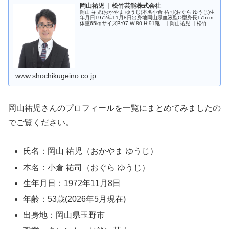
岡山祐児 ｜松竹芸能株式会社
岡山 祐児(おかやま ゆうじ)本名小倉 祐司(おぐら ゆうじ)生
年月日1972年11月8日出身地岡山県血液型O型身長175cm
体重65kgサイズB:97 W:80 H:91靴...｜岡山祐児 ｜松竹芸
能株式会社｜このサイトは松竹芸能株式会社...
www.shochikugeino.co.jp
岡山祐児さんのプロフィールを一覧にまとめてみましたの
でご覧ください。
氏名：岡山 祐児（おかやま ゆうじ）
本名：小倉 祐司（おぐら ゆうじ）
生年月日：1972年11月8日
年齢：53歳(2026年5月現在)
出身地：岡山県玉野市