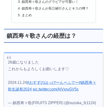
鎮西寿々歌さんのグラビアが可愛い！
鎮西寿々歌さんが長江崚行さんとキスの噂？
まとめ
鎮西寿々歌さんの経歴は？
26歳になりました
これからもよろしくお願いします♡
2024.11.24
#おすずのはっぴーんーふでー
#鎮西寿々
歌生誕祭2024
pic.twitter.com/AlVxruGV5s
— 鎮西寿々歌(FRUITS ZIPPER) (@suzuka_fz1124)