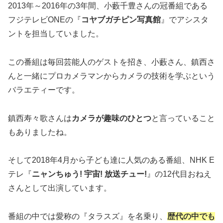
2013年～2016年の3年間、小藪千豊さんの冠番組である
フジテレビONEの『
コヤブガチピン写真館
』でアシスタ
ントを担当
していました。
この番組は毎回芸能人のゲストを招き、小藪さん、鎮西さ
んと一緒にプロカメラマンからカメラの技術を学ぶという
バラエティーです。
鎮西寿々歌さんは
カメラが趣味のひとつ
と言っていること
もありましたね。
そして2018年4月から子ども達に人気のある番組、NHK E
テレ『
ニャンちゅう! 宇宙! 放送チュー!
』の12代目おねえ
さんとして出演しています。
番組の中では愛称の『タラスズ』を名乗り、
歴代の中でも