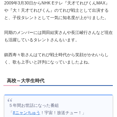
2009年3月30日からNHK Eテレ『天才てれびくんMAX』
や『大！天才てれびくん』のてれび戦士として出演する
と、子役タレントとして一気に知名度が上がりました。
同期のメンバーには岡田結実さんや長江崚行さんなど現在
も活躍しているタレントさんもいます。
鎮西寿々歌さんはてれび戦士時代から笑顔がかわいらし
く、歌も上手いと評判になっていましたよね。
高校～大学生時代
５年間お世話になった番組
「
#ニャンちゅう
！宇宙！放送チュー！」