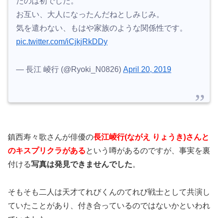
たのは初でした。
お互い、大人になったんだねとしみじみ。
気を遣わない、もはや家族のような関係性です。
pic.twitter.com/iCjkjRkDDy
— 長江 崚行 (@Ryoki_N0826)
April 20, 2019
鎮西寿々歌さんが俳優の
長江崚行(ながえ りょうき)さんと
のキスプリクラがある
という噂があるのですが、事実を裏
付ける
写真は発見できませんでした
。
そもそも二人は
天才てれびくんのてれび戦士として共演し
ていたことがあり、付き合っているのではないかといわれ