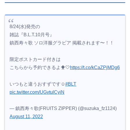
8/24(水)発売の
雑誌『B.L.T.10月号』
鎮西寿々歌 ソロ洋服グラビア 掲載されます〜！！
限定ポストカード付きは
こちらから予約できるよ🐥🤍
https://t.co/kCaZPjMDg6
いつもと違うおすずです☺️
#BLT
pic.twitter.com/UGvtulCyiN
— 鎮西寿々歌(FRUITS ZIPPER) (@suzuka_fz1124)
August 11, 2022