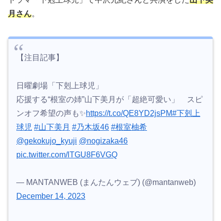
月さん
。
【注目記事】
日曜劇場「下剋上球児」
応援する“根室の姉”山下美月が「超絶可愛い」 スピ
ンオフ希望の声も✨
https://t.co/QE8YD2jsPM
#下剋上
球児
#山下美月
#乃木坂46
#根室柚希
@gekokujo_kyuji
@nogizaka46
pic.twitter.com/lTGU8F6VGQ
— MANTANWEB (まんたんウェブ) (@mantanweb)
December 14, 2023