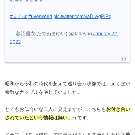
#えくぼ
#uverworld
pic.twitter.com/vaDIwgPiPq
— 蓼沼優衣(たでぬまゆい) (@tadeyui)
January 22,
2022
昭和から令和の時代を超えて巡り会う映像では、えくぼが
素敵なカップルを演じていました。
とてもお似合いな二人に見えますが、こちらも
お付き合い
されていたという情報は無い
ようです。
ドラマ「下剋上球児」で中沢元紀さんと共演をした
山下美