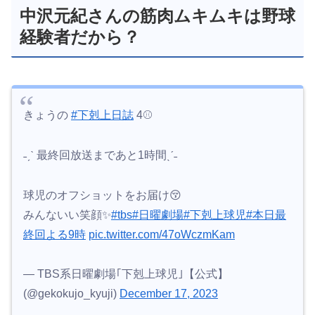
中沢元紀さんの筋肉ムキムキは野球
経験者だから？
きょうの
#下剋上日誌
4⚾️
˗ˏˋ 最終回放送まであと1時間ˎˊ˗
球児のオフショットをお届け😚
みんないい笑顔✨
#tbs
#日曜劇場
#下剋上球児
#本日最
終回よる9時
pic.twitter.com/47oWczmKam
— TBS系日曜劇場｢下剋上球児｣【公式】
(@gekokujo_kyuji)
December 17, 2023