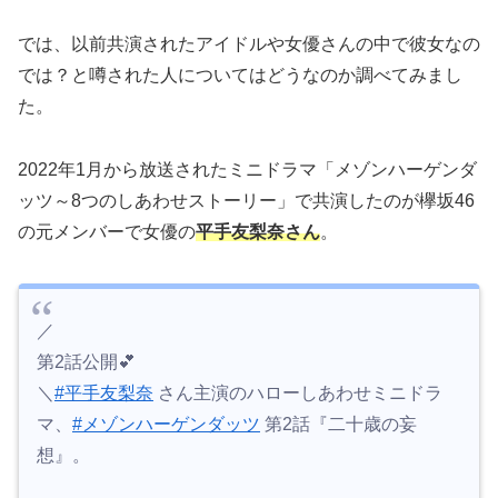
では、以前共演されたアイドルや女優さんの中で彼女なの
では？と噂された人についてはどうなのか調べてみまし
た。
2022年1月から放送されたミニドラマ「メゾンハーゲンダ
ッツ～8つのしあわせストーリー」で共演したのが欅坂46
の元メンバーで女優の
平手友梨奈さん
。
／
第2話公開💕
＼
#平手友梨奈
さん主演のハローしあわせミニドラ
マ、
#メゾンハーゲンダッツ
第2話『二十歳の妄
想』。