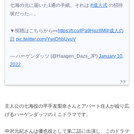
七海の元に届いた1通の手紙。それは
#成人式
の招待
状だった…。
▼視聴はこちらから👀
https://t.co/lPa9Hpz8Ml
#成人の
日
pic.twitter.com/YwiDhbUvuV
— ハーゲンダッツ (@Haagen_Dazs_JP)
January 10,
2022
主人公の七海役の平手友梨奈さんとアパート住人が繰り広
げるハーゲンダッツのミニドラマです。
中沢元紀さんは優也役として第二話に出演し、このドラマ